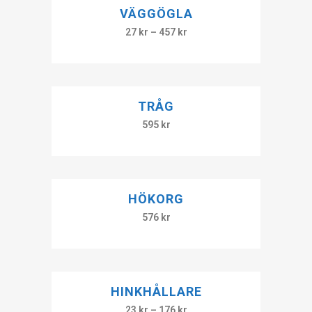
VÄGGÖGLA
27
kr
–
457
kr
TRÅG
595
kr
HÖKORG
576
kr
HINKHÅLLARE
23
kr
–
176
kr