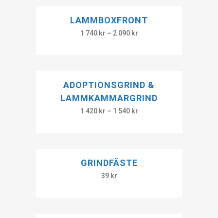
LAMMBOXFRONT
1 740
kr
–
2 090
kr
ADOPTIONSGRIND &
LAMMKAMMARGRIND
1 420
kr
–
1 540
kr
GRINDFÄSTE
39
kr