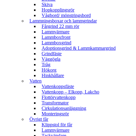
Skiva
Hopkopplingsrör
Vågbord/ mönstringsbord
Lammningsboxar och lammgrindar
Fårgrind 22 mm rör
Lammvärmare
Lammboxfront
Lammboxgrind
Adoptionsgrind & Lammkammargrind
Grindfäste
Väggögla
Tråg
Hökorg
Hinkhållare
Vatten
Vattenkoppsfäste
Vattenkopp – Elkopp, Lakcho
Flottörvattenkopp
Transformator
Cirkulationsanläggning
Monteringsrör
Övrigt får
Klippstol för får
Lammvärmare
Tackvändare