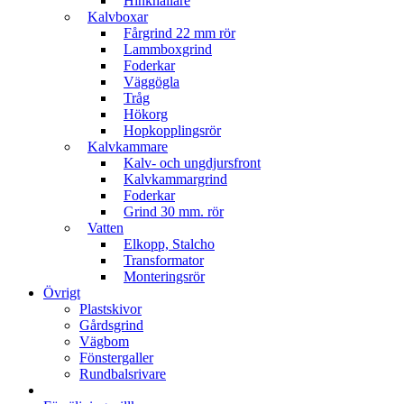
Hinkhållare
Kalvboxar
Fårgrind 22 mm rör
Lammboxgrind
Foderkar
Väggögla
Tråg
Hökorg
Hopkopplingsrör
Kalvkammare
Kalv- och ungdjursfront
Kalvkammargrind
Foderkar
Grind 30 mm. rör
Vatten
Elkopp, Stalcho
Transformator
Monteringsrör
Övrigt
Plastskivor
Gårdsgrind
Vägbom
Fönstergaller
Rundbalsrivare