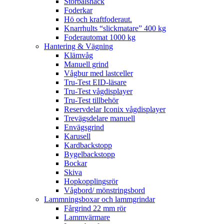
Storbalshäck
Foderkar
Hö och kraftfoderaut.
Knarrhults “slickmatare” 400 kg
Foderautomat 1000 kg
Hantering & Vägning
Klämvåg
Manuell grind
Vågbur med lastceller
Tru-Test EID-läsare
Tru-Test vågdisplayer
Tru-Test tillbehör
Reservdelar Iconix vågdisplayer
Trevägsdelare manuell
Envägsgrind
Karusell
Kardbackstopp
Bygelbackstopp
Bockar
Skiva
Hopkopplingsrör
Vågbord/ mönstringsbord
Lammningsboxar och lammgrindar
Fårgrind 22 mm rör
Lammvärmare