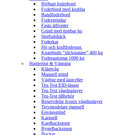
Höjbart foderbord
Foderbord med krubba
Bandfoderbord
Fodergrindar
Fasta ätfronter
Grind med tippbar ho
Storbalshäck
Foderkar
Hö och kraftfoderaut.
Knarrhults “slickmatare” 400 kg
Foderautomat 1000 kg
Hantering & Vägning
Klämvåg
Manuell grind
Vågbur med lastceller
Tru-Test EID-läsare
Tru-Test vågdisplayer
Tru-Test tillbehör
Reservdelar Iconix vågdisplayer
Trevägsdelare manuell
Envägsgrind
Karusell
Kardbackstopp
Bygelbackstopp
Bockar