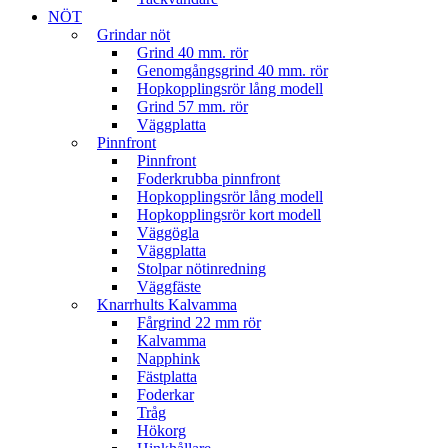
NÖT
Grindar nöt
Grind 40 mm. rör
Genomgångsgrind 40 mm. rör
Hopkopplingsrör lång modell
Grind 57 mm. rör
Väggplatta
Pinnfront
Pinnfront
Foderkrubba pinnfront
Hopkopplingsrör lång modell
Hopkopplingsrör kort modell
Väggögla
Väggplatta
Stolpar nötinredning
Väggfäste
Knarrhults Kalvamma
Fårgrind 22 mm rör
Kalvamma
Napphink
Fästplatta
Foderkar
Tråg
Hökorg