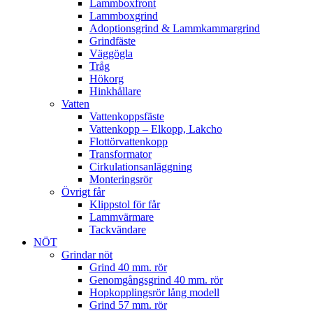
Lammboxfront
Lammboxgrind
Adoptionsgrind & Lammkammargrind
Grindfäste
Väggögla
Tråg
Hökorg
Hinkhållare
Vatten
Vattenkoppsfäste
Vattenkopp – Elkopp, Lakcho
Flottörvattenkopp
Transformator
Cirkulationsanläggning
Monteringsrör
Övrigt får
Klippstol för får
Lammvärmare
Tackvändare
NÖT
Grindar nöt
Grind 40 mm. rör
Genomgångsgrind 40 mm. rör
Hopkopplingsrör lång modell
Grind 57 mm. rör