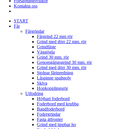
Försäljningsvillkor
Kontakta oss
START
Får
Fårgrindar
Fårgrind 22 mm rör
Grind med dörr 22 mm. rör
Grindfäste
Väggögla
Grind 30 mm. rör
Genomgångsgrind 30 mm. rör
Grind med dörr 30 mm. rör
Stolpar fårinredning
Låspinne spaltgolv
Skiva
Hopkopplingsrör
Utfodring
Höjbart foderbord
Foderbord med krubba
Bandfoderbord
Fodergrindar
Fasta ätfronter
Grind med tippbar ho