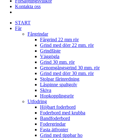
Försäljningsvillkor
Kontakta oss
START
Får
Fårgrindar
Fårgrind 22 mm rör
Grind med dörr 22 mm. rör
Grindfäste
Väggögla
Grind 30 mm. rör
Genomgångsgrind 30 mm. rör
Grind med dörr 30 mm. rör
Stolpar fårinredning
Låspinne spaltgolv
Skiva
Hopkopplingsrör
Utfodring
Höjbart foderbord
Foderbord med krubba
Bandfoderbord
Fodergrindar
Fasta ätfronter
Grind med tippbar ho