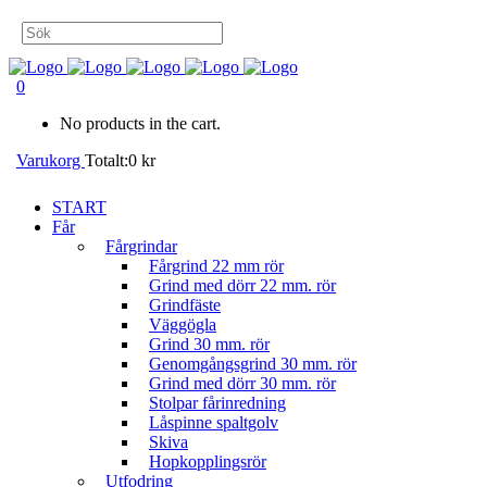
0
No products in the cart.
Varukorg
Totalt:
0
kr
START
Får
Fårgrindar
Fårgrind 22 mm rör
Grind med dörr 22 mm. rör
Grindfäste
Väggögla
Grind 30 mm. rör
Genomgångsgrind 30 mm. rör
Grind med dörr 30 mm. rör
Stolpar fårinredning
Låspinne spaltgolv
Skiva
Hopkopplingsrör
Utfodring