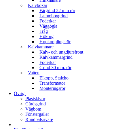
Hinkhållare
Kalvboxar
Fårgrind 22 mm rör
Lammboxgrind
Foderkar
Väggögla
Tråg
Hökorg
Hopkopplingsrör
Kalvkammare
Kalv- och ungdjursfront
Kalvkammargrind
Foderkar
Grind 30 mm. rör
Vatten
Elkopp, Stalcho
Transformator
Monteringsrör
Övrigt
Plastskivor
Gårdsgrind
Vägbom
Fönstergaller
Rundbalsrivare