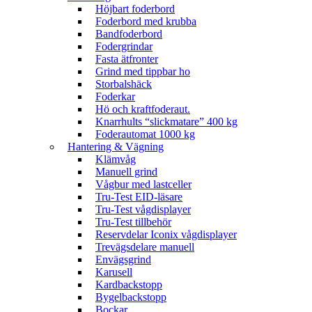
Höjbart foderbord
Foderbord med krubba
Bandfoderbord
Fodergrindar
Fasta ätfronter
Grind med tippbar ho
Storbalshäck
Foderkar
Hö och kraftfoderaut.
Knarrhults “slickmatare” 400 kg
Foderautomat 1000 kg
Hantering & Vägning
Klämvåg
Manuell grind
Vågbur med lastceller
Tru-Test EID-läsare
Tru-Test vågdisplayer
Tru-Test tillbehör
Reservdelar Iconix vågdisplayer
Trevägsdelare manuell
Envägsgrind
Karusell
Kardbackstopp
Bygelbackstopp
Bockar