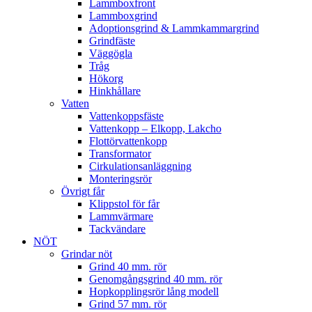
Lammboxfront
Lammboxgrind
Adoptionsgrind & Lammkammargrind
Grindfäste
Väggögla
Tråg
Hökorg
Hinkhållare
Vatten
Vattenkoppsfäste
Vattenkopp – Elkopp, Lakcho
Flottörvattenkopp
Transformator
Cirkulationsanläggning
Monteringsrör
Övrigt får
Klippstol för får
Lammvärmare
Tackvändare
NÖT
Grindar nöt
Grind 40 mm. rör
Genomgångsgrind 40 mm. rör
Hopkopplingsrör lång modell
Grind 57 mm. rör