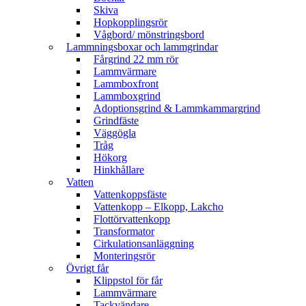
Skiva
Hopkopplingsrör
Vågbord/ mönstringsbord
Lammningsboxar och lammgrindar
Fårgrind 22 mm rör
Lammvärmare
Lammboxfront
Lammboxgrind
Adoptionsgrind & Lammkammargrind
Grindfäste
Väggögla
Tråg
Hökorg
Hinkhållare
Vatten
Vattenkoppsfäste
Vattenkopp – Elkopp, Lakcho
Flottörvattenkopp
Transformator
Cirkulationsanläggning
Monteringsrör
Övrigt får
Klippstol för får
Lammvärmare
Tackvändare