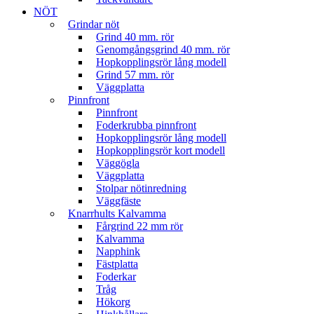
NÖT
Grindar nöt
Grind 40 mm. rör
Genomgångsgrind 40 mm. rör
Hopkopplingsrör lång modell
Grind 57 mm. rör
Väggplatta
Pinnfront
Pinnfront
Foderkrubba pinnfront
Hopkopplingsrör lång modell
Hopkopplingsrör kort modell
Väggögla
Väggplatta
Stolpar nötinredning
Väggfäste
Knarrhults Kalvamma
Fårgrind 22 mm rör
Kalvamma
Napphink
Fästplatta
Foderkar
Tråg
Hökorg