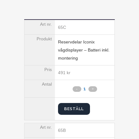
65C
Reservdelar Iconix
vågdisplayer – Batteri inkl.
montering
491
kr
BESTÄLL
65B