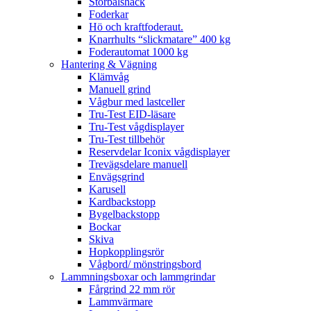
Storbalshäck
Foderkar
Hö och kraftfoderaut.
Knarrhults “slickmatare” 400 kg
Foderautomat 1000 kg
Hantering & Vägning
Klämvåg
Manuell grind
Vågbur med lastceller
Tru-Test EID-läsare
Tru-Test vågdisplayer
Tru-Test tillbehör
Reservdelar Iconix vågdisplayer
Trevägsdelare manuell
Envägsgrind
Karusell
Kardbackstopp
Bygelbackstopp
Bockar
Skiva
Hopkopplingsrör
Vågbord/ mönstringsbord
Lammningsboxar och lammgrindar
Fårgrind 22 mm rör
Lammvärmare