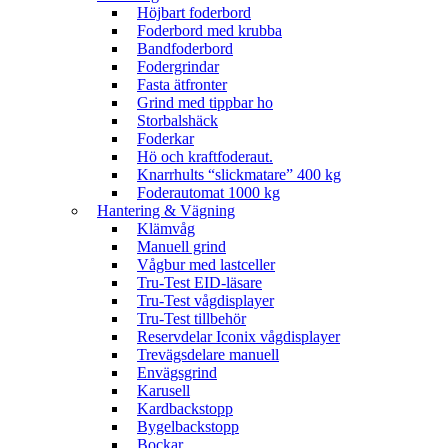
Höjbart foderbord
Foderbord med krubba
Bandfoderbord
Fodergrindar
Fasta ätfronter
Grind med tippbar ho
Storbalshäck
Foderkar
Hö och kraftfoderaut.
Knarrhults “slickmatare” 400 kg
Foderautomat 1000 kg
Hantering & Vägning
Klämvåg
Manuell grind
Vågbur med lastceller
Tru-Test EID-läsare
Tru-Test vågdisplayer
Tru-Test tillbehör
Reservdelar Iconix vågdisplayer
Trevägsdelare manuell
Envägsgrind
Karusell
Kardbackstopp
Bygelbackstopp
Bockar