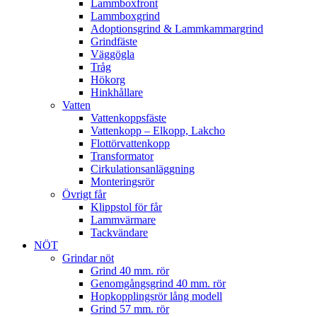
Lammboxfront
Lammboxgrind
Adoptionsgrind & Lammkammargrind
Grindfäste
Väggögla
Tråg
Hökorg
Hinkhållare
Vatten
Vattenkoppsfäste
Vattenkopp – Elkopp, Lakcho
Flottörvattenkopp
Transformator
Cirkulationsanläggning
Monteringsrör
Övrigt får
Klippstol för får
Lammvärmare
Tackvändare
NÖT
Grindar nöt
Grind 40 mm. rör
Genomgångsgrind 40 mm. rör
Hopkopplingsrör lång modell
Grind 57 mm. rör