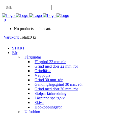
0
No products in the cart.
Varukorg
Totalt:
0
kr
START
Får
Fårgrindar
Fårgrind 22 mm rör
Grind med dörr 22 mm. rör
Grindfäste
Väggögla
Grind 30 mm. rör
Genomgångsgrind 30 mm. rör
Grind med dörr 30 mm. rör
Stolpar fårinredning
Låspinne spaltgolv
Skiva
Hopkopplingsrör
Utfodring