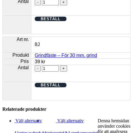
BESTÄLL
8J
Grindfäste – För 30 mm. grind
39
kr
BESTÄLL
Relaterade produkter
Välj alternativ
Välj alternativ
Denna hemsidan
använder cookies
för att analysera
Låspinne spaltgolv
Adoptionsgrind & Lammkammargrind