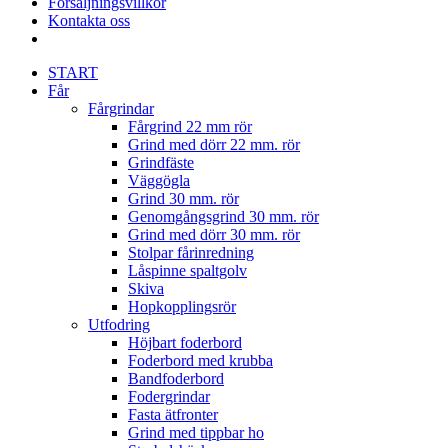
Försäljningsvillkor
Kontakta oss
START
Får
Fårgrindar
Fårgrind 22 mm rör
Grind med dörr 22 mm. rör
Grindfäste
Väggögla
Grind 30 mm. rör
Genomgångsgrind 30 mm. rör
Grind med dörr 30 mm. rör
Stolpar fårinredning
Låspinne spaltgolv
Skiva
Hopkopplingsrör
Utfodring
Höjbart foderbord
Foderbord med krubba
Bandfoderbord
Fodergrindar
Fasta ätfronter
Grind med tippbar ho