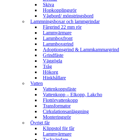
Skiva
Hopkopplingsrör
Vågbord/ mönstringsbord
Lammningsboxar och lammgrindar
Fårgrind 22 mm rör
Lammvärmare
Lammboxfront
Lammboxgrind
Adoptionsgrind & Lammkammargrind
Grindfäste
Väggögla
Tråg
Hökorg
Hinkhållare
Vatten
Vattenkoppsfäste
Vattenkopp – Elkopp, Lakcho
Flottörvattenkopp
Transformator
Cirkulationsanläggning
Monteringsrör
Övrigt får
Klippstol för får
Lammvärmare
Tackvändare