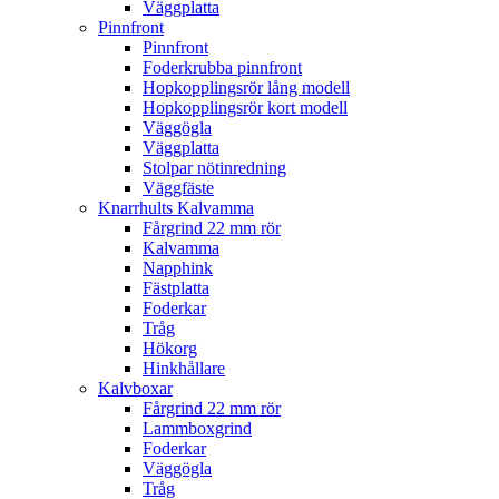
Väggplatta
Pinnfront
Pinnfront
Foderkrubba pinnfront
Hopkopplingsrör lång modell
Hopkopplingsrör kort modell
Väggögla
Väggplatta
Stolpar nötinredning
Väggfäste
Knarrhults Kalvamma
Fårgrind 22 mm rör
Kalvamma
Napphink
Fästplatta
Foderkar
Tråg
Hökorg
Hinkhållare
Kalvboxar
Fårgrind 22 mm rör
Lammboxgrind
Foderkar
Väggögla
Tråg