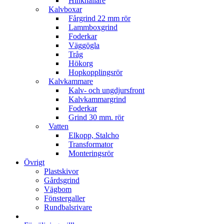
Hinkhållare
Kalvboxar
Fårgrind 22 mm rör
Lammboxgrind
Foderkar
Väggögla
Tråg
Hökorg
Hopkopplingsrör
Kalvkammare
Kalv- och ungdjursfront
Kalvkammargrind
Foderkar
Grind 30 mm. rör
Vatten
Elkopp, Stalcho
Transformator
Monteringsrör
Övrigt
Plastskivor
Gårdsgrind
Vägbom
Fönstergaller
Rundbalsrivare