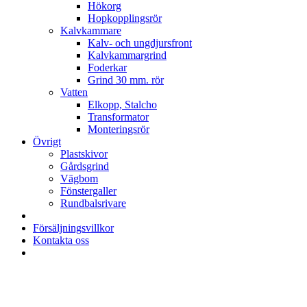
Hökorg
Hopkopplingsrör
Kalvkammare
Kalv- och ungdjursfront
Kalvkammargrind
Foderkar
Grind 30 mm. rör
Vatten
Elkopp, Stalcho
Transformator
Monteringsrör
Övrigt
Plastskivor
Gårdsgrind
Vägbom
Fönstergaller
Rundbalsrivare
Försäljningsvillkor
Kontakta oss