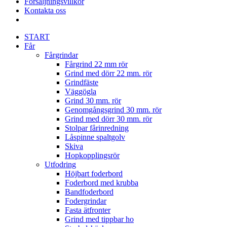
Försäljningsvillkor
Kontakta oss
START
Får
Fårgrindar
Fårgrind 22 mm rör
Grind med dörr 22 mm. rör
Grindfäste
Väggögla
Grind 30 mm. rör
Genomgångsgrind 30 mm. rör
Grind med dörr 30 mm. rör
Stolpar fårinredning
Låspinne spaltgolv
Skiva
Hopkopplingsrör
Utfodring
Höjbart foderbord
Foderbord med krubba
Bandfoderbord
Fodergrindar
Fasta ätfronter
Grind med tippbar ho