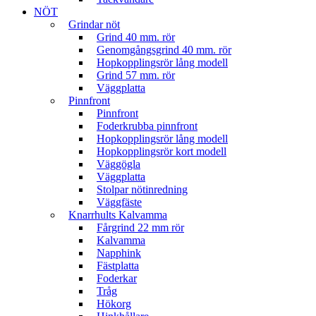
NÖT
Grindar nöt
Grind 40 mm. rör
Genomgångsgrind 40 mm. rör
Hopkopplingsrör lång modell
Grind 57 mm. rör
Väggplatta
Pinnfront
Pinnfront
Foderkrubba pinnfront
Hopkopplingsrör lång modell
Hopkopplingsrör kort modell
Väggögla
Väggplatta
Stolpar nötinredning
Väggfäste
Knarrhults Kalvamma
Fårgrind 22 mm rör
Kalvamma
Napphink
Fästplatta
Foderkar
Tråg
Hökorg