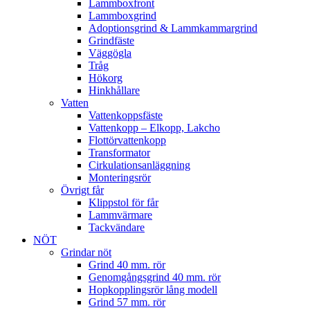
Lammboxfront
Lammboxgrind
Adoptionsgrind & Lammkammargrind
Grindfäste
Väggögla
Tråg
Hökorg
Hinkhållare
Vatten
Vattenkoppsfäste
Vattenkopp – Elkopp, Lakcho
Flottörvattenkopp
Transformator
Cirkulationsanläggning
Monteringsrör
Övrigt får
Klippstol för får
Lammvärmare
Tackvändare
NÖT
Grindar nöt
Grind 40 mm. rör
Genomgångsgrind 40 mm. rör
Hopkopplingsrör lång modell
Grind 57 mm. rör