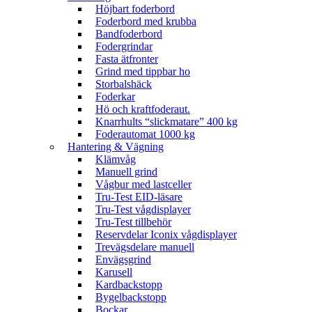
Höjbart foderbord
Foderbord med krubba
Bandfoderbord
Fodergrindar
Fasta ätfronter
Grind med tippbar ho
Storbalshäck
Foderkar
Hö och kraftfoderaut.
Knarrhults “slickmatare” 400 kg
Foderautomat 1000 kg
Hantering & Vägning
Klämvåg
Manuell grind
Vågbur med lastceller
Tru-Test EID-läsare
Tru-Test vågdisplayer
Tru-Test tillbehör
Reservdelar Iconix vågdisplayer
Trevägsdelare manuell
Envägsgrind
Karusell
Kardbackstopp
Bygelbackstopp
Bockar