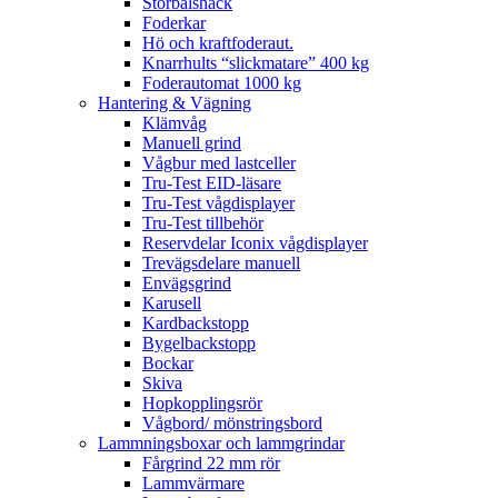
Storbalshäck
Foderkar
Hö och kraftfoderaut.
Knarrhults “slickmatare” 400 kg
Foderautomat 1000 kg
Hantering & Vägning
Klämvåg
Manuell grind
Vågbur med lastceller
Tru-Test EID-läsare
Tru-Test vågdisplayer
Tru-Test tillbehör
Reservdelar Iconix vågdisplayer
Trevägsdelare manuell
Envägsgrind
Karusell
Kardbackstopp
Bygelbackstopp
Bockar
Skiva
Hopkopplingsrör
Vågbord/ mönstringsbord
Lammningsboxar och lammgrindar
Fårgrind 22 mm rör
Lammvärmare