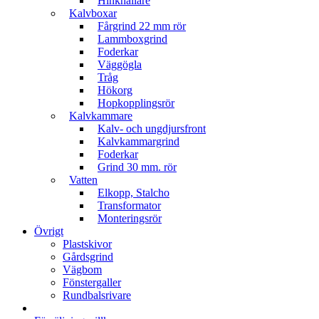
Hinkhållare
Kalvboxar
Fårgrind 22 mm rör
Lammboxgrind
Foderkar
Väggögla
Tråg
Hökorg
Hopkopplingsrör
Kalvkammare
Kalv- och ungdjursfront
Kalvkammargrind
Foderkar
Grind 30 mm. rör
Vatten
Elkopp, Stalcho
Transformator
Monteringsrör
Övrigt
Plastskivor
Gårdsgrind
Vägbom
Fönstergaller
Rundbalsrivare