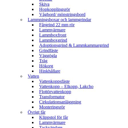
Skiva
Hopkopplingsrör
Vågbord/ mönstringsbord
Lammningsboxar och lammgrindar
Fårgrind 22 mm rör
Lammvärmare
Lammboxfront
Lammboxgrind
Adoptionsgrind & Lammkammargrind
Grindfäste
Väggögla
Tråg
Hökorg
Hinkhållare
Vatten
Vattenkoppsfäste
Vattenkopp – Elkopp, Lakcho
Flottörvattenkopp
Transformator
Cirkulationsanläggning
Monteringsrör
Övrigt får
Klippstol för får
Lammvärmare
Tackvändare