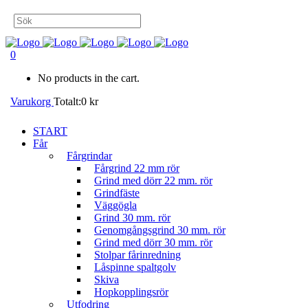
0
No products in the cart.
Varukorg
Totalt:
0
kr
START
Får
Fårgrindar
Fårgrind 22 mm rör
Grind med dörr 22 mm. rör
Grindfäste
Väggögla
Grind 30 mm. rör
Genomgångsgrind 30 mm. rör
Grind med dörr 30 mm. rör
Stolpar fårinredning
Låspinne spaltgolv
Skiva
Hopkopplingsrör
Utfodring