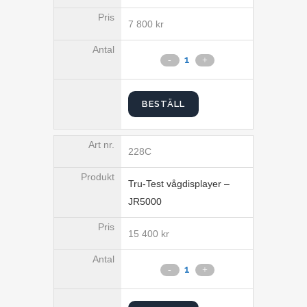
7 800
kr
BESTÄLL
228C
Tru-Test vågdisplayer –
JR5000
15 400
kr