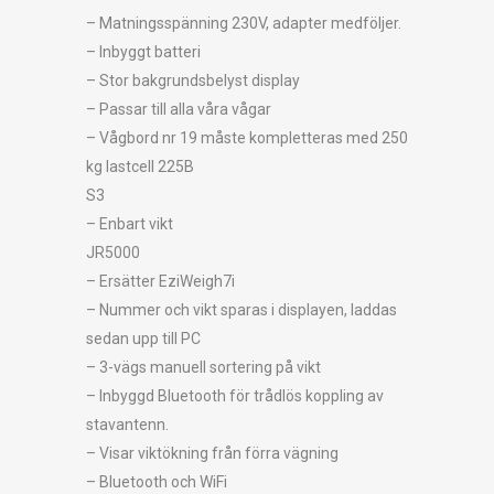
– Matningsspänning 230V, adapter medföljer.
– Inbyggt batteri
– Stor bakgrundsbelyst display
– Passar till alla våra vågar
– Vågbord nr 19 måste kompletteras med 250
kg lastcell 225B
S3
– Enbart vikt
JR5000
– Ersätter EziWeigh7i
– Nummer och vikt sparas i displayen, laddas
sedan upp till PC
– 3-vägs manuell sortering på vikt
– Inbyggd Bluetooth för trådlös koppling av
stavantenn.
– Visar viktökning från förra vägning
– Bluetooth och WiFi