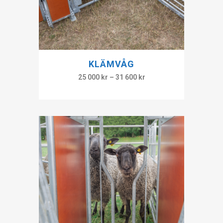
KLÄMVÅG
25 000
kr
–
31 600
kr